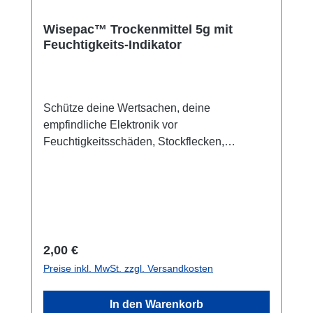
Wisepac™ Trockenmittel 5g mit
Feuchtigkeits-Indikator
Schütze deine Wertsachen, deine
empfindliche Elektronik vor
Feuchtigkeitsschäden, Stockflecken,
Schimmel oder Korrosion mit unseren
Wisepac™ Trockenmittelbeuteln. Der
Feuchtigkeits-Indikator zeigt an, wann das
Trockenmittel gesättigt ist und ausgetauscht
werden muss: Trockenmittel im Aquapac: Das
Trockenmittel zieht Feuchtigkeit an und
Regulärer Preis:
2,00 €
verhindert die Kondenswasser-Bildung im
Preise inkl. MwSt. zzgl. Versandkosten
Aquapac. Und anderen Taschen. Du erhältst
einen 5g-Trockenmittelbeutel mit
In den Warenkorb
Feuchtigkeitsindikator, der anzeigt, ob das