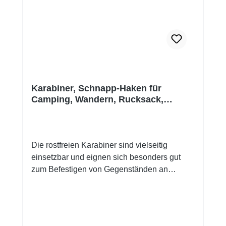
Karabiner, Schnapp-Haken für
Camping, Wandern, Rucksack,
Reisen, Gürtel, ...
Die rostfreien Karabiner sind vielseitig
einsetzbar und eignen sich besonders gut
zum Befestigen von Gegenständen an
Rucksäcken oder Taschen sowie an Kanus,
Kajaks, Motorrädern, Booten, als
Schlüsselanhänger oder wo immer du etwas
befestigen möchstest.Hauptmerkmale: