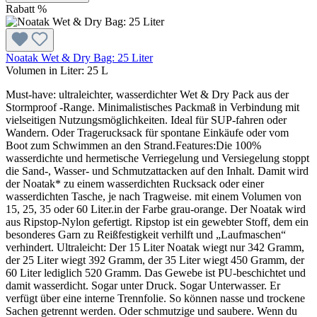
Rabatt
%
Noatak Wet & Dry Bag: 25 Liter
Volumen in Liter:
25 L
Must-have: ultraleichter, wasserdichter Wet & Dry Pack aus der
Stormproof -Range. Minimalistisches Packmaß in Verbindung mit
vielseitigen Nutzungsmöglichkeiten. Ideal für SUP-fahren oder
Wandern. Oder Tragerucksack für spontane Einkäufe oder vom
Boot zum Schwimmen an den Strand.Features:Die 100%
wasserdichte und hermetische Verriegelung und Versiegelung stoppt
die Sand-, Wasser- und Schmutzattacken auf den Inhalt. Damit wird
der Noatak* zu einem wasserdichten Rucksack oder einer
wasserdichten Tasche, je nach Tragweise. mit einem Volumen von
15, 25, 35 oder 60 Liter.in der Farbe grau-orange. Der Noatak wird
aus Ripstop-Nylon gefertigt. Ripstop ist ein gewebter Stoff, dem ein
besonderes Garn zu Reißfestigkeit verhilft und „Laufmaschen“
verhindert. Ultraleicht: Der 15 Liter Noatak wiegt nur 342 Gramm,
der 25 Liter wiegt 392 Gramm, der 35 Liter wiegt 450 Gramm, der
60 Liter lediglich 520 Gramm. Das Gewebe ist PU-beschichtet und
damit wasserdicht. Sogar unter Druck. Sogar Unterwasser. Er
verfügt über eine interne Trennfolie. So können nasse und trockene
Sachen getrennt werden. Oder schmutzige und saubere. Wenn du