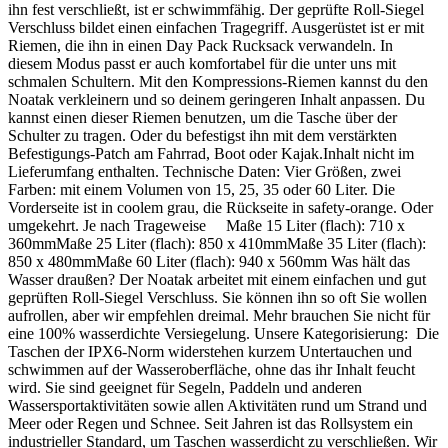
ihn fest verschließt, ist er schwimmfähig. Der geprüfte Roll-Siegel
Verschluss bildet einen einfachen Tragegriff. Ausgerüstet ist er mit
Riemen, die ihn in einen Day Pack Rucksack verwandeln. In
diesem Modus passt er auch komfortabel für die unter uns mit
schmalen Schultern. Mit den Kompressions-Riemen kannst du den
Noatak verkleinern und so deinem geringeren Inhalt anpassen. Du
kannst einen dieser Riemen benutzen, um die Tasche über der
Schulter zu tragen. Oder du befestigst ihn mit dem verstärkten
Befestigungs-Patch am Fahrrad, Boot oder Kajak.Inhalt nicht im
Lieferumfang enthalten. Technische Daten: Vier Größen, zwei
Farben: mit einem Volumen von 15, 25, 35 oder 60 Liter. Die
Vorderseite ist in coolem grau, die Rückseite in safety-orange. Oder
umgekehrt. Je nach Trageweise Maße 15 Liter (flach): 710 x
360mmMaße 25 Liter (flach): 850 x 410mmMaße 35 Liter (flach):
850 x 480mmMaße 60 Liter (flach): 940 x 560mm Was hält das
Wasser draußen? Der Noatak arbeitet mit einem einfachen und gut
geprüften Roll-Siegel Verschluss. Sie können ihn so oft Sie wollen
aufrollen, aber wir empfehlen dreimal. Mehr brauchen Sie nicht für
eine 100% wasserdichte Versiegelung. Unsere Kategorisierung: Die
Taschen der IPX6-Norm widerstehen kurzem Untertauchen und
schwimmen auf der Wasseroberfläche, ohne das ihr Inhalt feucht
wird. Sie sind geeignet für Segeln, Paddeln und anderen
Wassersportaktivitäten sowie allen Aktivitäten rund um Strand und
Meer oder Regen und Schnee. Seit Jahren ist das Rollsystem ein
industrieller Standard, um Taschen wasserdicht zu verschließen. Wir