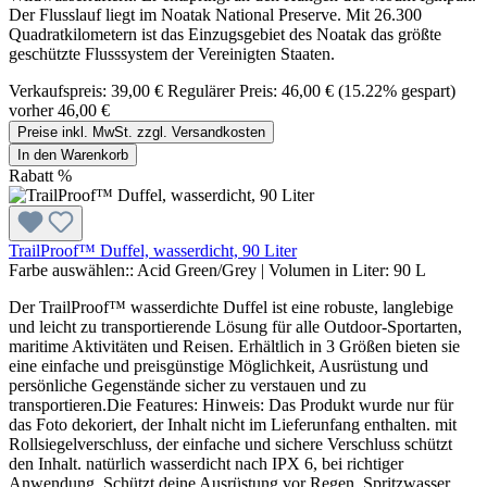
Der Flusslauf liegt im Noatak National Preserve. Mit 26.300
Quadratkilometern ist das Einzugsgebiet des Noatak das größte
geschützte Flusssystem der Vereinigten Staaten.
Verkaufspreis:
39,00 €
Regulärer Preis:
46,00 €
(15.22% gespart)
vorher 46,00 €
Preise inkl. MwSt. zzgl. Versandkosten
In den Warenkorb
Rabatt
%
TrailProof™ Duffel, wasserdicht, 90 Liter
Farbe auswählen::
Acid Green/Grey
|
Volumen in Liter:
90 L
Der TrailProof™ wasserdichte Duffel ist eine robuste, langlebige
und leicht zu transportierende Lösung für alle Outdoor-Sportarten,
maritime Aktivitäten und Reisen. Erhältlich in 3 Größen bieten sie
eine einfache und preisgünstige Möglichkeit, Ausrüstung und
persönliche Gegenstände sicher zu verstauen und zu
transportieren.Die Features: Hinweis: Das Produkt wurde nur für
das Foto dekoriert, der Inhalt nicht im Lieferunfang enthalten. mit
Rollsiegelverschluss, der einfache und sichere Verschluss schützt
den Inhalt. natürlich wasserdicht nach IPX 6, bei richtiger
Anwendung. Schützt deine Ausrüstung vor Regen, Spritzwasser