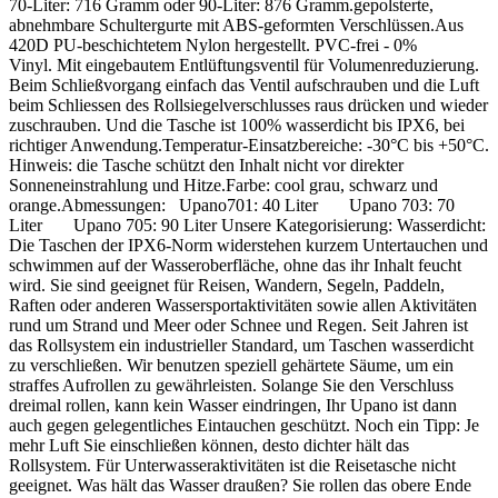
70-Liter: 716 Gramm oder 90-Liter: 876 Gramm.gepolsterte,
abnehmbare Schultergurte mit ABS-geformten Verschlüssen.Aus
420D PU-beschichtetem Nylon hergestellt. PVC-frei - 0%
Vinyl. Mit eingebautem Entlüftungsventil für Volumenreduzierung.
Beim Schließvorgang einfach das Ventil aufschrauben und die Luft
beim Schliessen des Rollsiegelverschlusses raus drücken und wieder
zuschrauben. Und die Tasche ist 100% wasserdicht bis IPX6, bei
richtiger Anwendung.Temperatur-Einsatzbereiche: -30°C bis +50°C.
Hinweis: die Tasche schützt den Inhalt nicht vor direkter
Sonneneinstrahlung und Hitze.Farbe: cool grau, schwarz und
orange.Abmessungen: Upano701: 40 Liter Upano 703: 70
Liter Upano 705: 90 Liter Unsere Kategorisierung: Wasserdicht:
Die Taschen der IPX6-Norm widerstehen kurzem Untertauchen und
schwimmen auf der Wasseroberfläche, ohne das ihr Inhalt feucht
wird. Sie sind geeignet für Reisen, Wandern, Segeln, Paddeln,
Raften oder anderen Wassersportaktivitäten sowie allen Aktivitäten
rund um Strand und Meer oder Schnee und Regen. Seit Jahren ist
das Rollsystem ein industrieller Standard, um Taschen wasserdicht
zu verschließen. Wir benutzen speziell gehärtete Säume, um ein
straffes Aufrollen zu gewährleisten. Solange Sie den Verschluss
dreimal rollen, kann kein Wasser eindringen, Ihr Upano ist dann
auch gegen gelegentliches Eintauchen geschützt. Noch ein Tipp: Je
mehr Luft Sie einschließen können, desto dichter hält das
Rollsystem. Für Unterwasseraktivitäten ist die Reisetasche nicht
geeignet. Was hält das Wasser draußen? Sie rollen das obere Ende