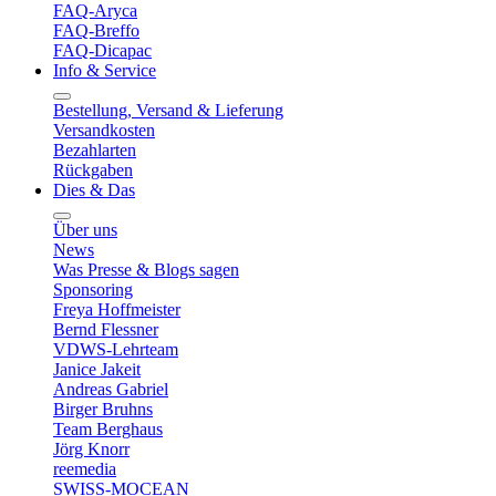
FAQ-Aryca
FAQ-Breffo
FAQ-Dicapac
Info & Service
Bestellung, Versand & Lieferung
Versandkosten
Bezahlarten
Rückgaben
Dies & Das
Über uns
News
Was Presse & Blogs sagen
Sponsoring
Freya Hoffmeister
Bernd Flessner
VDWS-Lehrteam
Janice Jakeit
Andreas Gabriel
Birger Bruhns
Team Berghaus
Jörg Knorr
reemedia
SWISS-MOCEAN