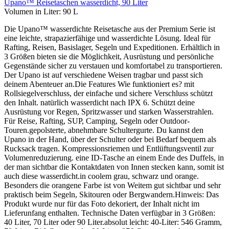
Upano™ Reisetaschen wasserdicht, 90 Liter
Volumen in Liter:
90 L
Die Upano™ wasserdichte Reisetasche aus der Premium Serie ist
eine leichte, strapazierfähige und wasserdichte Lösung. Ideal für
Rafting, Reisen, Basislager, Segeln und Expeditionen. Erhältlich in
3 Größen bieten sie die Möglichkeit, Ausrüstung und persönliche
Gegenstände sicher zu verstauen und komfortabel zu transportieren.
Der Upano ist auf verschiedene Weisen tragbar und passt sich
deinem Abenteuer an.Die Features Wie funktioniert es? mit
Rollsiegelverschluss, der einfache und sichere Verschluss schützt
den Inhalt. natürlich wasserdicht nach IPX 6. Schützt deine
Ausrüstung vor Regen, Spritzwasser und starken Wasserstrahlen.
Für Reise, Rafting, SUP, Camping, Segeln oder Outdoor-
Touren.gepolsterte, abnehmbare Schultergurte. Du kannst den
Upano in der Hand, über der Schulter oder bei Bedarf bequem als
Rucksack tragen. Kompressionsriemen und Entlüftungsventil zur
Volumenreduzierung. eine ID-Tasche an einem Ende des Duffels, in
der man sichtbar die Kontaktdaten von Innen stecken kann, somit ist
auch diese wasserdicht.in coolem grau, schwarz und orange.
Besonders die orangene Farbe ist von Weitem gut sichtbar und sehr
praktisch beim Segeln, Skitouren oder Bergwandern.Hinweis: Das
Produkt wurde nur für das Foto dekoriert, der Inhalt nicht im
Lieferunfang enthalten. Technische Daten verfügbar in 3 Größen:
40 Liter, 70 Liter oder 90 Liter.absolut leicht: 40-Liter: 546 Gramm,