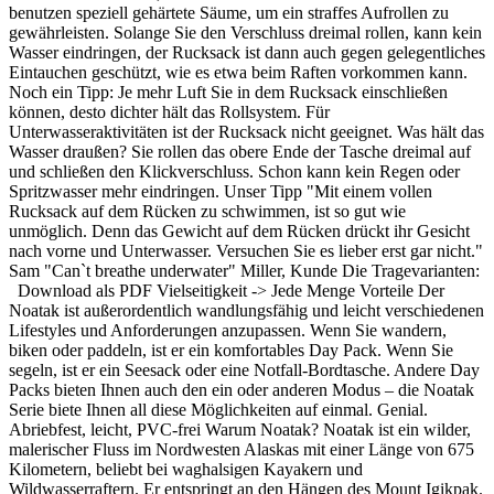
benutzen speziell gehärtete Säume, um ein straffes Aufrollen zu
gewährleisten. Solange Sie den Verschluss dreimal rollen, kann kein
Wasser eindringen, der Rucksack ist dann auch gegen gelegentliches
Eintauchen geschützt, wie es etwa beim Raften vorkommen kann.
Noch ein Tipp: Je mehr Luft Sie in dem Rucksack einschließen
können, desto dichter hält das Rollsystem. Für
Unterwasseraktivitäten ist der Rucksack nicht geeignet. Was hält das
Wasser draußen? Sie rollen das obere Ende der Tasche dreimal auf
und schließen den Klickverschluss. Schon kann kein Regen oder
Spritzwasser mehr eindringen. Unser Tipp "Mit einem vollen
Rucksack auf dem Rücken zu schwimmen, ist so gut wie
unmöglich. Denn das Gewicht auf dem Rücken drückt ihr Gesicht
nach vorne und Unterwasser. Versuchen Sie es lieber erst gar nicht."
Sam "Can`t breathe underwater" Miller, Kunde Die Tragevarianten:
Download als PDF Vielseitigkeit -> Jede Menge Vorteile Der
Noatak ist außerordentlich wandlungsfähig und leicht verschiedenen
Lifestyles und Anforderungen anzupassen. Wenn Sie wandern,
biken oder paddeln, ist er ein komfortables Day Pack. Wenn Sie
segeln, ist er ein Seesack oder eine Notfall-Bordtasche. Andere Day
Packs bieten Ihnen auch den ein oder anderen Modus – die Noatak
Serie biete Ihnen all diese Möglichkeiten auf einmal. Genial.
Abriebfest, leicht, PVC-frei Warum Noatak? Noatak ist ein wilder,
malerischer Fluss im Nordwesten Alaskas mit einer Länge von 675
Kilometern, beliebt bei waghalsigen Kayakern und
Wildwasserraftern. Er entspringt an den Hängen des Mount Igikpak.