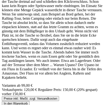
der Tasche dreimal auf und schließen den Klickverschluss. Schon
kann kein Regen oder Spritzwasser mehr eindringen. Im Einsatz Sie
können eine Menge Gepäck wasserdicht in dieser Tasche verstauen.
Wenn Sie unterwegs sind, zum Beispiel an Bord gehen, bei der
Rafting-Tour, beim Camping oder einfach nur beim Reisen. Die
Tasche ist absolut leicht, so dass Sie allein schon dadurch mehr
einpacken können, statt auf das letzte Gramm zu achten, wenn es
günstig mit dem Billigflieger in den Urlaub geht. Wenn nicht viel
Platz ist, ist die Tasche so flexibel, dass Sie sie in die letzte Ecke
quetschen können. Dafür sorgt auch das eingebaute
Entlüftungsventil, sodass das Volumen zusätzlich reduziert werden
kann. Und wenn es regnet oder es einmal etwas rauher wird: Es
kommt kein Wasser in die Tasche. Abends haben Sie immer noch
trockene Sachen, wenn es zum Essen geht oder Sie gemütlich den
Tag ausklingen lassen. Wo auch immer. Etwa am Lagerfeuer. Oder
auf der Terrasse über dem Meer ... Warum Upano? Der Upano ist
ein Fluss in Ecuador. Er verläuft von der Sierra bis in die Tiefen des
Amazonas. Der Fluss ist vor allem bei Anglern, Raftern und
Kajakern beliebt.
Varianten ab
99,00 €
Verkaufspreis:
120,00 €
Regulärer Preis:
150,00 €
(20% gespart)
vorher 150,00 €
Preise inkl. MwSt. zzgl. Versandkosten
In den Warenkorb