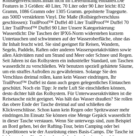
Rollsiegelverschluss.Inhalt nicht im Lieferumfang enthalten.Die
Features in 3 Größen: 40 Liter, 70 Liter oder 90 Liter leicht: 832
Gramm, 1086 Gramm oder 1305 Gramm. gepolsterte Tragegurte.
aus 500D verstärktem Vinyl. Die Maße (Rollsiegelverschluss
geschlossen): TrailProof™ Duffel 40 Liter TrailProof™ Duffel 70
Liter TrailProof™ Duffel 90 Liter Unsere Kategorisierung:
Wasserdicht: Die Taschen der IPX6-Norm widerstehen kurzem
Untertauchen und schwimmen auf der Wasseroberfläche, ohne das
ihr Inhalt feucht wird. Sie sind geeignet für Reisen, Wandern,
Segeln, Paddeln, Raften oder anderen Wassersportaktivitäten sowie
allen Aktivitäten rund um Strand und Meer oder Schnee und Regen.
Seit Jahren ist das Rollsystem ein industrieller Standard, um Taschen
wasserdicht zu verschließen. Wir benutzen speziell gehärtete Säume,
um ein straffes Aufrollen zu gewährleisten. Solange Sie den
Verschluss dreimal rollen, kann kein Wasser eindringen, Ihr
TrailProof™ Duffel ist dann auch gegen gelegentliches Eintauchen
geschützt. Noch ein Tipp: Je mehr Luft Sie einschließen können,
desto dichter hält das Rollsystem. Für Unterwasseraktivitäten ist die
Reisetasche nicht geeignet. Was hält das Wasser draußen? Sie rollen
das obere Ende der Tasche dreimal auf und schließen die
Klickverschlüsse. Schon kann kein Regen oder Spritzwasser mehr
eindringen.Im Einsatz Sie können eine Menge Gepäck wasserdicht
in dieser Tasche verstauen. Wenn Sie unterwegs sind, zum Beispiel
an Bord gehen, bei der Rafting-Tour, beim Camping oder bei
Expeditionen wie der Ausrüstung eines Basis-Camps. Die Tasche ist