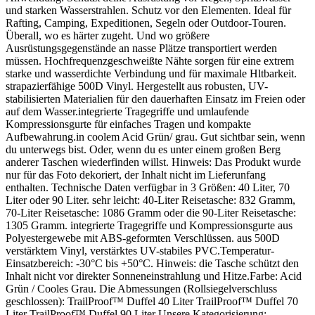
und starken Wasserstrahlen. Schutz vor den Elementen. Ideal für
Rafting, Camping, Expeditionen, Segeln oder Outdoor-Touren.
Überall, wo es härter zugeht. Und wo größere
Ausrüstungsgegenstände an nasse Plätze transportiert werden
müssen. Hochfrequenzgeschweißte Nähte sorgen für eine extrem
starke und wasserdichte Verbindung und für maximale Hltbarkeit.
strapazierfähige 500D Vinyl. Hergestellt aus robusten, UV-
stabilisierten Materialien für den dauerhaften Einsatz im Freien oder
auf dem Wasser.integrierte Tragegriffe und umlaufende
Kompressionsgurte für einfaches Tragen und kompakte
Aufbewahrung.in coolem Acid Grün/ grau. Gut sichtbar sein, wenn
du unterwegs bist. Oder, wenn du es unter einem großen Berg
anderer Taschen wiederfinden willst. Hinweis: Das Produkt wurde
nur für das Foto dekoriert, der Inhalt nicht im Lieferunfang
enthalten. Technische Daten verfügbar in 3 Größen: 40 Liter, 70
Liter oder 90 Liter. sehr leicht: 40-Liter Reisetasche: 832 Gramm,
70-Liter Reisetasche: 1086 Gramm oder die 90-Liter Reisetasche:
1305 Gramm. integrierte Tragegriffe und Kompressionsgurte aus
Polyestergewebe mit ABS-geformten Verschlüssen. aus 500D
verstärktem Vinyl, verstärktes UV-stabiles PVC.Temperatur-
Einsatzbereich: -30°C bis +50°C. Hinweis: die Tasche schützt den
Inhalt nicht vor direkter Sonneneinstrahlung und Hitze.Farbe: Acid
Grün / Cooles Grau. Die Abmessungen (Rollsiegelverschluss
geschlossen): TrailProof™ Duffel 40 Liter TrailProof™ Duffel 70
Liter TrailProof™ Duffel 90 Liter Unsere Kategorisierung: