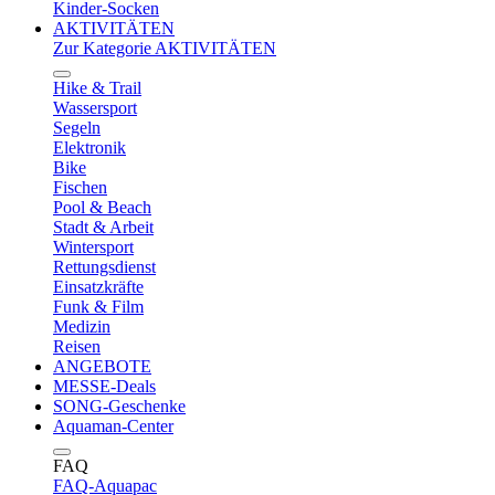
Kinder-Socken
AKTIVITÄTEN
Zur Kategorie AKTIVITÄTEN
Hike & Trail
Wassersport
Segeln
Elektronik
Bike
Fischen
Pool & Beach
Stadt & Arbeit
Wintersport
Rettungsdienst
Einsatzkräfte
Funk & Film
Medizin
Reisen
ANGEBOTE
MESSE-Deals
SONG-Geschenke
Aquaman-Center
FAQ
FAQ-Aquapac