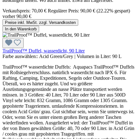
ausklingen lassen. Wo auch immer. Etwa am Lagerfeuer.
Verkaufspreis:
70,00 €
Regulärer Preis:
90,00 €
(22.22% gespart)
vorher 90,00 €
Preise inkl. MwSt. zzgl. Versandkosten
In den Warenkorb
TrailProof™ Duffel, wasserdicht, 90 Liter
Farbe auswählen::
Acid Green/Grey
|
Volumen in Liter:
90 L
TrailProof™ wasserdichte Duffels: Aquapacs TrailProof™ Duffels
mit Rollsiegelverschluss. natürlich wasserdicht nach IPX 6. Für
Rafting, Camping, Expeditionen, Segeln oder Outdoor-Touren.
Überall, wo es härter zugeht. Und wo größere
Ausrüstungsgegenstände an nasse Plätze transportiert werden
müssen. in 3 Größen: 40 Liter, 70 Liter oder 90 Liter aus 500D
Vinyl sehr leicht: 832 Gramm, 1086 Gramm oder 1305 Gramm.
gepolsterte Trageriemen. umlaufende Kompressionsriemen. in
coolem Acid Grün/ grau. Gut sichtbar sein, wenn Sie unterwegs ist.
Oder, wenn Sie es unter einem großen Berg anderer Taschen
wiederfinden wollen. Ausgeliefert wird: der TrailProof™ Duffel in
der von Ihnen gewählten Größe: 40, 70 oder 90 Liter. in Acid Grün
/ cooles grau mit gepolsterten Tragegriffen. mit