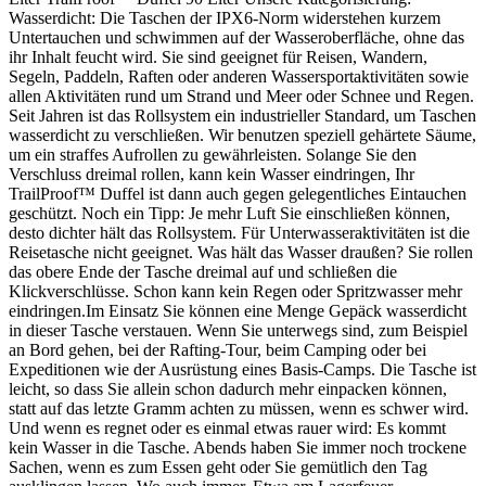
Wasserdicht: Die Taschen der IPX6-Norm widerstehen kurzem
Untertauchen und schwimmen auf der Wasseroberfläche, ohne das
ihr Inhalt feucht wird. Sie sind geeignet für Reisen, Wandern,
Segeln, Paddeln, Raften oder anderen Wassersportaktivitäten sowie
allen Aktivitäten rund um Strand und Meer oder Schnee und Regen.
Seit Jahren ist das Rollsystem ein industrieller Standard, um Taschen
wasserdicht zu verschließen. Wir benutzen speziell gehärtete Säume,
um ein straffes Aufrollen zu gewährleisten. Solange Sie den
Verschluss dreimal rollen, kann kein Wasser eindringen, Ihr
TrailProof™ Duffel ist dann auch gegen gelegentliches Eintauchen
geschützt. Noch ein Tipp: Je mehr Luft Sie einschließen können,
desto dichter hält das Rollsystem. Für Unterwasseraktivitäten ist die
Reisetasche nicht geeignet. Was hält das Wasser draußen? Sie rollen
das obere Ende der Tasche dreimal auf und schließen die
Klickverschlüsse. Schon kann kein Regen oder Spritzwasser mehr
eindringen.Im Einsatz Sie können eine Menge Gepäck wasserdicht
in dieser Tasche verstauen. Wenn Sie unterwegs sind, zum Beispiel
an Bord gehen, bei der Rafting-Tour, beim Camping oder bei
Expeditionen wie der Ausrüstung eines Basis-Camps. Die Tasche ist
leicht, so dass Sie allein schon dadurch mehr einpacken können,
statt auf das letzte Gramm achten zu müssen, wenn es schwer wird.
Und wenn es regnet oder es einmal etwas rauer wird: Es kommt
kein Wasser in die Tasche. Abends haben Sie immer noch trockene
Sachen, wenn es zum Essen geht oder Sie gemütlich den Tag