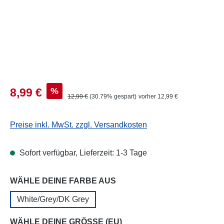
Verkaufspreis:
%
8,99 €
Regulärer Preis:
12,99 €
(30.79% gespart)
vorher 12,99 €
Preise inkl. MwSt. zzgl. Versandkosten
Sofort verfügbar, Lieferzeit: 1-3 Tage
auswählen
WÄHLE DEINE FARBE AUS
White/Grey/DK Grey
auswählen
WÄHLE DEINE GRÖSSE (EU)