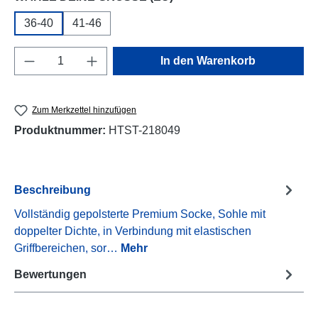
36-40
41-46
Produkt Anzahl: Gib den gewünschten Wert e
In den Warenkorb
Zum Merkzettel hinzufügen
Produktnummer:
HTST-218049
Beschreibung
Vollständig gepolsterte Premium Socke, Sohle mit
doppelter Dichte, in Verbindung mit elastischen
Griffbereichen, sor…
Mehr
Bewertungen