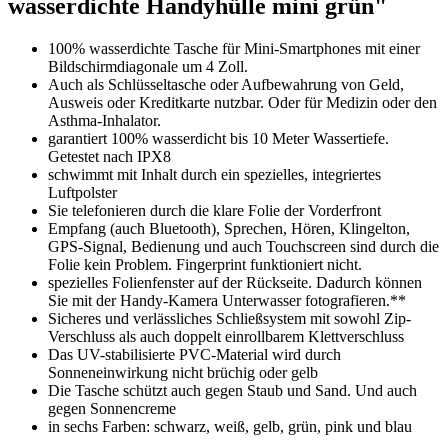
wasserdichte Handyhülle mini grün"
100% wasserdichte Tasche für Mini-Smartphones mit einer
Bildschirmdiagonale um 4 Zoll.
Auch als Schlüsseltasche oder Aufbewahrung von Geld,
Ausweis oder Kreditkarte nutzbar. Oder für Medizin oder den
Asthma-Inhalator.
garantiert 100% wasserdicht bis 10 Meter Wassertiefe.
Getestet nach IPX8
schwimmt mit Inhalt durch ein spezielles, integriertes
Luftpolster
Sie telefonieren durch die klare Folie der Vorderfront
Empfang (auch Bluetooth), Sprechen, Hören, Klingelton,
GPS-Signal, Bedienung und auch Touchscreen sind durch die
Folie kein Problem. Fingerprint funktioniert nicht.
spezielles Folienfenster auf der Rückseite. Dadurch können
Sie mit der Handy-Kamera Unterwasser fotografieren.**
Sicheres und verlässliches Schließsystem mit sowohl Zip-
Verschluss als auch doppelt einrollbarem Klettverschluss
Das UV-stabilisierte PVC-Material wird durch
Sonneneinwirkung nicht brüchig oder gelb
Die Tasche schützt auch gegen Staub und Sand. Und auch
gegen Sonnencreme
in sechs Farben: schwarz, weiß, gelb, grün, pink und blau