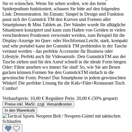
Sie es wünschen. Wenn Sie sehen wollen, wie das beim
Spiderpodium funktioniert, schauen Sie bitte auf den folgenden
Link: Demonstration. Im Einsatz: Simpel in Design und Funktion
passt sich der Gumstick TM den Kurven und Formen aller
Smartphones & Mini Tablets an. Der Ständer wurde für alltägliche
Situationen konzipiert und kann zum Halten von Geräten in vielen
verschiedenen Positionen verwendet werden, zum Beispiel für die
Display-Anzeige im Quer- oder Hochformat.Leicht, stark, kompakt
und sehr portabel kann der Gumstick TM problemlos in der Tasche
verstaut werden - das perfekte Accessoire für Business oder
Lifestyle. Perfekt auch für Videoanrufe. Den GumstickTM aus der
Tasche ziehen und für den Anruf schnell in die ideale Form biegen.
Oder: Filme ansehen wo immer Sie sind! So, wie Sie am Besen
gucken können.Formen Sie den GumstickTM einfach in die
gewünschte Form. Presto! Das Smartphone in jedem gewünschten
Winkel! Die perfekte Lösung für die Kids+Film+Restaurant Tisch
Combo!
Verkaufspreis:
10,00 €
Regulärer Preis:
20,00 €
(50% gespart)
Preise inkl. MwSt. zzgl. Versandkosten
In den Warenkorb