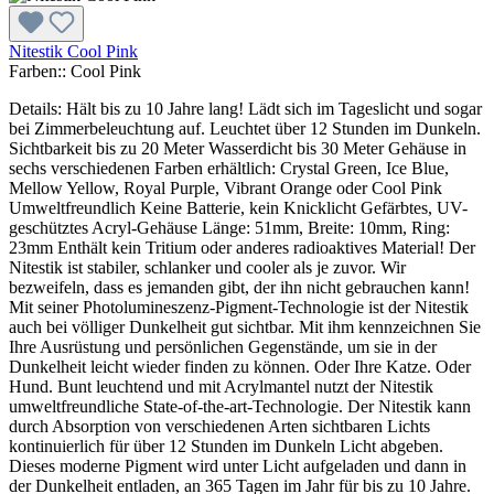
Nitestik Cool Pink
Farben::
Cool Pink
Details: Hält bis zu 10 Jahre lang! Lädt sich im Tageslicht und sogar
bei Zimmerbeleuchtung auf. Leuchtet über 12 Stunden im Dunkeln.
Sichtbarkeit bis zu 20 Meter Wasserdicht bis 30 Meter Gehäuse in
sechs verschiedenen Farben erhältlich: Crystal Green, Ice Blue,
Mellow Yellow, Royal Purple, Vibrant Orange oder Cool Pink
Umweltfreundlich Keine Batterie, kein Knicklicht Gefärbtes, UV-
geschütztes Acryl-Gehäuse Länge: 51mm, Breite: 10mm, Ring:
23mm Enthält kein Tritium oder anderes radioaktives Material! Der
Nitestik ist stabiler, schlanker und cooler als je zuvor. Wir
bezweifeln, dass es jemanden gibt, der ihn nicht gebrauchen kann!
Mit seiner Photolumineszenz-Pigment-Technologie ist der Nitestik
auch bei völliger Dunkelheit gut sichtbar. Mit ihm kennzeichnen Sie
Ihre Ausrüstung und persönlichen Gegenstände, um sie in der
Dunkelheit leicht wieder finden zu können. Oder Ihre Katze. Oder
Hund. Bunt leuchtend und mit Acrylmantel nutzt der Nitestik
umweltfreundliche State-of-the-art-Technologie. Der Nitestik kann
durch Absorption von verschiedenen Arten sichtbaren Lichts
kontinuierlich für über 12 Stunden im Dunkeln Licht abgeben.
Dieses moderne Pigment wird unter Licht aufgeladen und dann in
der Dunkelheit entladen, an 365 Tagen im Jahr für bis zu 10 Jahre.