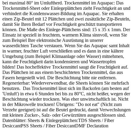
bei maximal 80° im Umluftherd. Trockenmittel im Aquapac: Das
Trockenmittel-Sheet oder Einlegeplättchen zieht Feuchtigkeit an und
verhindert die Kondenswasser-Bildung im Aquapac. Sie erhalten
einen Zip-Beutel mit 12 Plättchen und zwei zusätzliche Zip-Beuteln,
damit Sie Ihren Bedarf vor Feuchtigkeit geschützt transportieren
können. Die Maße des Einlege-Plättchens sind: 15 x 35 x 1mm. Der
Einsatz ist speziell in feuchtem, warmem Klima sinnvoll, wenn Sie
zum Beispiel Ihre elektronische Ausrüstung in unserer
wasserdichten Tasche verstauen. Wenn Sie das Aquapac samt Inhalt
in warmer, feuchter Luft verschließen und es dann in eine kältere
Umgebung (zum Beispiel Klimaanlage oder Wasser) mitnehmen,
kann die Feuchtigkeit darin kondensieren und Wassertropfen
bilden! Das hocheffektive Trockenmittel saugt die Feuchtigkeit auf.
Das Plättchen ist aus einem beschichteten Trockenmittel, das aus
Fasern hergestellt wird. Die Beschichtung bitte nie entfernen.
Regenerierbar: Wiederverwendbar, die Sheets können Sie mehrfach
benutzen. Das Trockenmittel lässt sich im Backofen (am besten auf
'Umluft') in etwa 6 Stunden bei bis zu 80°C, nicht heißer, wegen der
Beschichtung wieder trocknen. Was eher unwirtschaftlich ist. Nicht
in der Mikrowelle trocknen! Übrigens: "Do not eat" (Nicht zum
Verzehr geeignet) ist auf die Beutel gedruckt, damit Verwechslungen
mit kleinen Zucker-, Salz- oder Gewürztüten ausgeschlossen sind.
Datenblätter: Sheets & Einlegeplättchen:TDS Sheets / Fiber
DesiccantPSS Sheets / Fiber DesiccantDMF Declaration