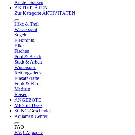
Kinder-Socken
AKTIVITÄTEN
Zur Kategorie AKTIVITÄTEN
Hike & Trail
Wassersport
Segeln
Elektronik
Bike
Fischen
Pool & Beach
Stadt & Arbeit
Wintersport
Rettungsdienst
Einsatzkräfte
Funk & Film
Medizin
Reisen
ANGEBOTE
MESSE-Deals
SONG-Geschenke
Aquaman-Center
FAQ
FAQ-Aquapac