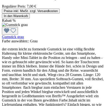
Regulärer Preis:
7,00 €
Preise inkl. MwSt. zzgl. Versandkosten
In den Warenkorb
Rabatt
%
Gumstick grau
Farbe auswählen::
Grau
der extrem leicht zu formende Gumstick ist eine völlig flexible
Halterung für kleine elektronische Geräte, um das Smartphone,
Handy oder Mini-Tablet in die Position zu bringen - und zu halten -
wie es gebraucht oder gewünscht wird. So kann der Touchscreen
immer im Blick bleiben. Immer die Hände frei. schön in Design und
Form. extrem handlich für den Alltag und die Reise. wasserdicht
und tauchbar. leicht und stark. Wiegt circa 28 Gramm. Länge: 120
mm, Breite: 30 mm. Aus speziellem Softtouch-Gummi, voll flexibel,
so oft verformbar wie gewünscht. kompatibel mit allen
Smartphones flach biegbar zum einfachen Verstauen in jede
Position und jeden Winkel biegbar entwickelt und ausschließlich
hergestellt in Großbritannien von Breffo™ Ausgeliefert wird: ein
Gumstick in der von Ihnen gewählten Farbe.Inhalt nicht im
Lieferumfang enthalten. Wie funktioniert's? Einfach biegen, so wie