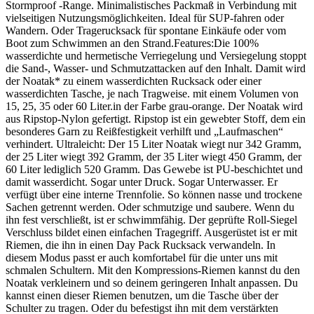
Stormproof -Range. Minimalistisches Packmaß in Verbindung mit
vielseitigen Nutzungsmöglichkeiten. Ideal für SUP-fahren oder
Wandern. Oder Tragerucksack für spontane Einkäufe oder vom
Boot zum Schwimmen an den Strand.Features:Die 100%
wasserdichte und hermetische Verriegelung und Versiegelung stoppt
die Sand-, Wasser- und Schmutzattacken auf den Inhalt. Damit wird
der Noatak* zu einem wasserdichten Rucksack oder einer
wasserdichten Tasche, je nach Tragweise. mit einem Volumen von
15, 25, 35 oder 60 Liter.in der Farbe grau-orange. Der Noatak wird
aus Ripstop-Nylon gefertigt. Ripstop ist ein gewebter Stoff, dem ein
besonderes Garn zu Reißfestigkeit verhilft und „Laufmaschen“
verhindert. Ultraleicht: Der 15 Liter Noatak wiegt nur 342 Gramm,
der 25 Liter wiegt 392 Gramm, der 35 Liter wiegt 450 Gramm, der
60 Liter lediglich 520 Gramm. Das Gewebe ist PU-beschichtet und
damit wasserdicht. Sogar unter Druck. Sogar Unterwasser. Er
verfügt über eine interne Trennfolie. So können nasse und trockene
Sachen getrennt werden. Oder schmutzige und saubere. Wenn du
ihn fest verschließt, ist er schwimmfähig. Der geprüfte Roll-Siegel
Verschluss bildet einen einfachen Tragegriff. Ausgerüstet ist er mit
Riemen, die ihn in einen Day Pack Rucksack verwandeln. In
diesem Modus passt er auch komfortabel für die unter uns mit
schmalen Schultern. Mit den Kompressions-Riemen kannst du den
Noatak verkleinern und so deinem geringeren Inhalt anpassen. Du
kannst einen dieser Riemen benutzen, um die Tasche über der
Schulter zu tragen. Oder du befestigst ihn mit dem verstärkten