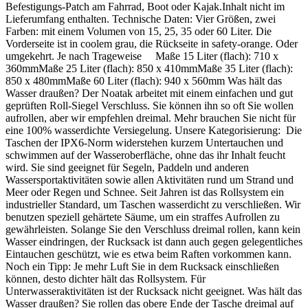
Befestigungs-Patch am Fahrrad, Boot oder Kajak.Inhalt nicht im
Lieferumfang enthalten. Technische Daten: Vier Größen, zwei
Farben: mit einem Volumen von 15, 25, 35 oder 60 Liter. Die
Vorderseite ist in coolem grau, die Rückseite in safety-orange. Oder
umgekehrt. Je nach Trageweise Maße 15 Liter (flach): 710 x
360mmMaße 25 Liter (flach): 850 x 410mmMaße 35 Liter (flach):
850 x 480mmMaße 60 Liter (flach): 940 x 560mm Was hält das
Wasser draußen? Der Noatak arbeitet mit einem einfachen und gut
geprüften Roll-Siegel Verschluss. Sie können ihn so oft Sie wollen
aufrollen, aber wir empfehlen dreimal. Mehr brauchen Sie nicht für
eine 100% wasserdichte Versiegelung. Unsere Kategorisierung: Die
Taschen der IPX6-Norm widerstehen kurzem Untertauchen und
schwimmen auf der Wasseroberfläche, ohne das ihr Inhalt feucht
wird. Sie sind geeignet für Segeln, Paddeln und anderen
Wassersportaktivitäten sowie allen Aktivitäten rund um Strand und
Meer oder Regen und Schnee. Seit Jahren ist das Rollsystem ein
industrieller Standard, um Taschen wasserdicht zu verschließen. Wir
benutzen speziell gehärtete Säume, um ein straffes Aufrollen zu
gewährleisten. Solange Sie den Verschluss dreimal rollen, kann kein
Wasser eindringen, der Rucksack ist dann auch gegen gelegentliches
Eintauchen geschützt, wie es etwa beim Raften vorkommen kann.
Noch ein Tipp: Je mehr Luft Sie in dem Rucksack einschließen
können, desto dichter hält das Rollsystem. Für
Unterwasseraktivitäten ist der Rucksack nicht geeignet. Was hält das
Wasser draußen? Sie rollen das obere Ende der Tasche dreimal auf