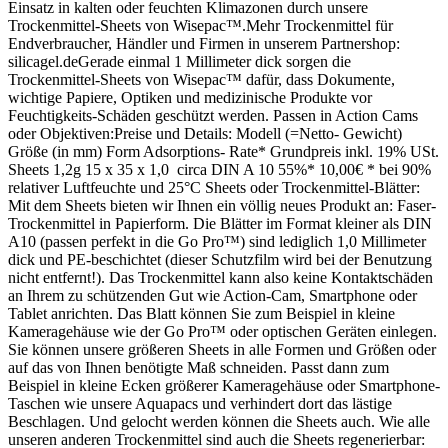
Einsatz in kalten oder feuchten Klimazonen durch unsere
Trockenmittel-Sheets von Wisepac™.Mehr Trockenmittel für
Endverbraucher, Händler und Firmen in unserem Partnershop:
silicagel.deGerade einmal 1 Millimeter dick sorgen die
Trockenmittel-Sheets von Wisepac™ dafür, dass Dokumente,
wichtige Papiere, Optiken und medizinische Produkte vor
Feuchtigkeits-Schäden geschützt werden. Passen in Action Cams
oder Objektiven:Preise und Details: Modell (=Netto- Gewicht)
Größe (in mm) Form Adsorptions- Rate* Grundpreis inkl. 19% USt.
Sheets 1,2g 15 x 35 x 1,0 circa DIN A 10 55%* 10,00€ * bei 90%
relativer Luftfeuchte und 25°C Sheets oder Trockenmittel-Blätter:
Mit dem Sheets bieten wir Ihnen ein völlig neues Produkt an: Faser-
Trockenmittel in Papierform. Die Blätter im Format kleiner als DIN
A10 (passen perfekt in die Go Pro™) sind lediglich 1,0 Millimeter
dick und PE-beschichtet (dieser Schutzfilm wird bei der Benutzung
nicht entfernt!). Das Trockenmittel kann also keine Kontaktschäden
an Ihrem zu schützenden Gut wie Action-Cam, Smartphone oder
Tablet anrichten. Das Blatt können Sie zum Beispiel in kleine
Kameragehäuse wie der Go Pro™ oder optischen Geräten einlegen.
Sie können unsere größeren Sheets in alle Formen und Größen oder
auf das von Ihnen benötigte Maß schneiden. Passt dann zum
Beispiel in kleine Ecken größerer Kameragehäuse oder Smartphone-
Taschen wie unsere Aquapacs und verhindert dort das lästige
Beschlagen. Und gelocht werden können die Sheets auch. Wie alle
unseren anderen Trockenmittel sind auch die Sheets regenerierbar: