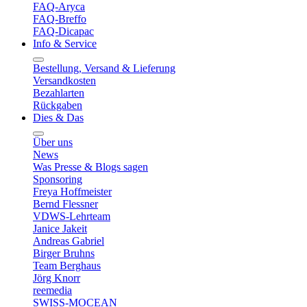
FAQ-Aryca
FAQ-Breffo
FAQ-Dicapac
Info & Service
Bestellung, Versand & Lieferung
Versandkosten
Bezahlarten
Rückgaben
Dies & Das
Über uns
News
Was Presse & Blogs sagen
Sponsoring
Freya Hoffmeister
Bernd Flessner
VDWS-Lehrteam
Janice Jakeit
Andreas Gabriel
Birger Bruhns
Team Berghaus
Jörg Knorr
reemedia
SWISS-MOCEAN