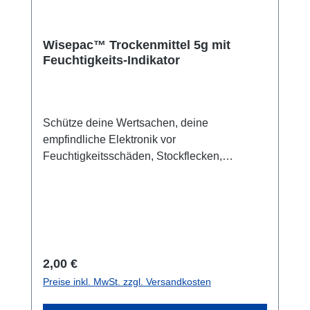
Wisepac™ Trockenmittel 5g mit
Feuchtigkeits-Indikator
Schütze deine Wertsachen, deine
empfindliche Elektronik vor
Feuchtigkeitsschäden, Stockflecken,
Schimmel oder Korrosion mit unseren
Wisepac™ Trockenmittelbeuteln. Der
Feuchtigkeits-Indikator zeigt an, wann das
Trockenmittel gesättigt ist und ausgetauscht
werden muss: Trockenmittel im Aquapac: Das
Trockenmittel zieht Feuchtigkeit an und
Regulärer Preis:
2,00 €
verhindert die Kondenswasser-Bildung im
Preise inkl. MwSt. zzgl. Versandkosten
Aquapac. Und anderen Taschen. Du erhältst
einen 5g-Trockenmittelbeutel mit