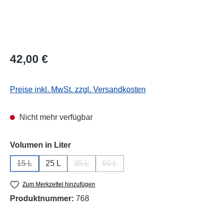
Regulärer Preis:
42,00 €
Preise inkl. MwSt. zzgl. Versandkosten
Nicht mehr verfügbar
auswählen
Volumen in Liter
15 L
25 L
35 L
60 L
(Diese Option ist zurzeit nicht verfügbar.)
(Diese Option ist zurzeit nicht verfügbar.)
(Diese Option ist zurzeit nicht verfüg
Zum Merkzettel hinzufügen
Produktnummer:
768