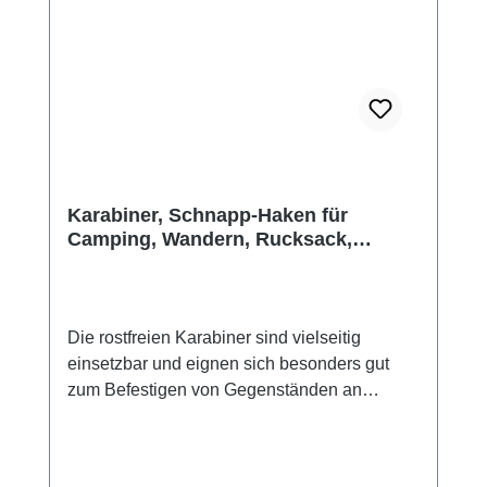
Karabiner, Schnapp-Haken für
Camping, Wandern, Rucksack,
Reisen, Gürtel, ...
Die rostfreien Karabiner sind vielseitig
einsetzbar und eignen sich besonders gut
zum Befestigen von Gegenständen an
Rucksäcken oder Taschen sowie an Kanus,
Kajaks, Motorrädern, Booten, als
Schlüsselanhänger oder wo immer du etwas