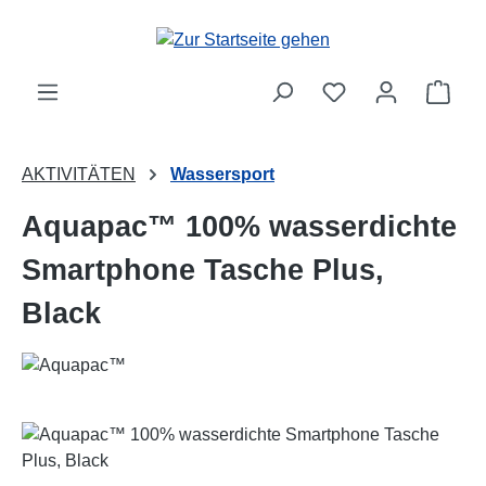
Zum Hauptinhalt springen
Ware
AKTIVITÄTEN
Wassersport
Aquapac™ 100% wasserdichte
Smartphone Tasche Plus,
Black
Bildergalerie überspringen