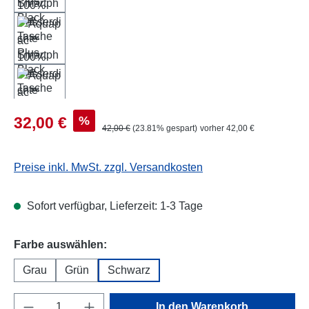
Verkaufspreis:
%
32,00 €
Regulärer Preis:
42,00 €
(23.81% gespart)
vorher 42,00 €
Preise inkl. MwSt. zzgl. Versandkosten
Sofort verfügbar, Lieferzeit: 1-3 Tage
auswählen
Farbe auswählen:
Grau
Grün
Schwarz
Produkt Anzahl: Gib den gewünschten Wert e
In den Warenkorb