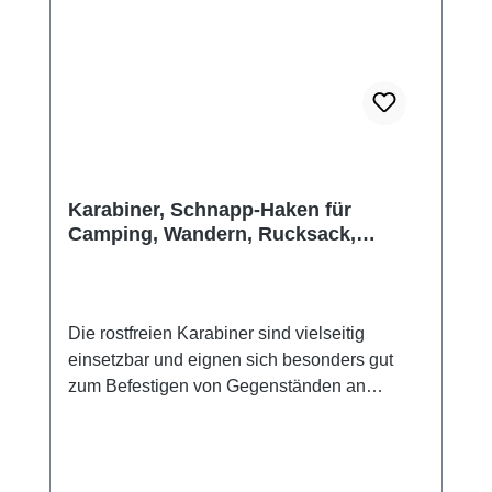
Karabiner, Schnapp-Haken für
Camping, Wandern, Rucksack,
Reisen, Gürtel, ...
Die rostfreien Karabiner sind vielseitig
einsetzbar und eignen sich besonders gut
zum Befestigen von Gegenständen an
Rucksäcken oder Taschen sowie an Kanus,
Kajaks, Motorrädern, Booten, als
Schlüsselanhänger oder wo immer du etwas
befestigen möchstest.Hauptmerkmale: