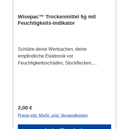
Wisepac™ Trockenmittel 5g mit
Feuchtigkeits-Indikator
Schütze deine Wertsachen, deine
empfindliche Elektronik vor
Feuchtigkeitsschäden, Stockflecken,
Schimmel oder Korrosion mit unseren
Wisepac™ Trockenmittelbeuteln. Der
Feuchtigkeits-Indikator zeigt an, wann das
Trockenmittel gesättigt ist und ausgetauscht
werden muss: Trockenmittel im Aquapac: Das
Trockenmittel zieht Feuchtigkeit an und
Regulärer Preis:
2,00 €
verhindert die Kondenswasser-Bildung im
Preise inkl. MwSt. zzgl. Versandkosten
Aquapac. Und anderen Taschen. Du erhältst
einen 5g-Trockenmittelbeutel mit