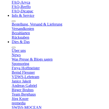
FAQ-Aryca
FAQ-Breffo
FAQ-Dicapac
Info & Service
Bestellung, Versand & Lieferung
Versandkosten
Bezahlarten
Rückgaben
Dies & Das
Über uns
News
Was Presse & Blogs sagen
Sponsoring
Freya Hoffmeister
Bernd Flessner
VDWS-Lehrteam
Janice Jakeit
Andreas Gabriel
Birger Bruhns
Team Berghaus
Jörg Knorr
reemedia
SWISS-MOCEAN