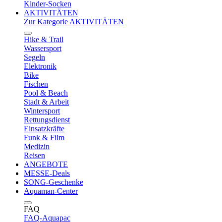
Kinder-Socken
AKTIVITÄTEN
Zur Kategorie AKTIVITÄTEN
Hike & Trail
Wassersport
Segeln
Elektronik
Bike
Fischen
Pool & Beach
Stadt & Arbeit
Wintersport
Rettungsdienst
Einsatzkräfte
Funk & Film
Medizin
Reisen
ANGEBOTE
MESSE-Deals
SONG-Geschenke
Aquaman-Center
FAQ
FAQ-Aquapac