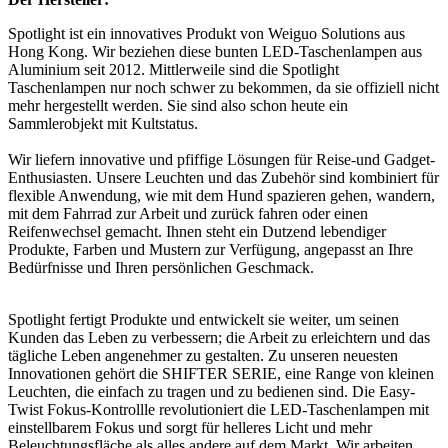
Spotlight ist ein innovatives Produkt von Weiguo Solutions aus
Hong Kong. Wir beziehen diese bunten LED-Taschenlampen aus
Aluminium seit 2012. Mittlerweile sind die Spotlight
Taschenlampen nur noch schwer zu bekommen, da sie offiziell nicht
mehr hergestellt werden. Sie sind also schon heute ein
Sammlerobjekt mit Kultstatus.
Wir liefern innovative und pfiffige Lösungen für Reise-und Gadget-
Enthusiasten. Unsere Leuchten und das Zubehör sind kombiniert für
flexible Anwendung, wie mit dem Hund spazieren gehen, wandern,
mit dem Fahrrad zur Arbeit und zurück fahren oder einen
Reifenwechsel gemacht. Ihnen steht ein Dutzend lebendiger
Produkte, Farben und Mustern zur Verfügung, angepasst an Ihre
Bedürfnisse und Ihren persönlichen Geschmack.
Spotlight fertigt Produkte und entwickelt sie weiter, um seinen
Kunden das Leben zu verbessern; die Arbeit zu erleichtern und das
tägliche Leben angenehmer zu gestalten. Zu unseren neuesten
Innovationen gehört die SHIFTER SERIE, eine Range von kleinen
Leuchten, die einfach zu tragen und zu bedienen sind. Die Easy-
Twist Fokus-Kontrollle revolutioniert die LED-Taschenlampen mit
einstellbarem Fokus und sorgt für helleres Licht und mehr
Beleuchtungsfläche als alles andere auf dem Markt. Wir arbeiten