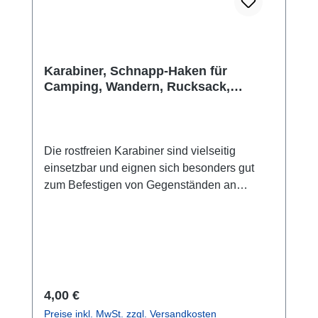
Karabiner, Schnapp-Haken für
Camping, Wandern, Rucksack,
Reisen, Gürtel, ...
Die rostfreien Karabiner sind vielseitig
einsetzbar und eignen sich besonders gut
zum Befestigen von Gegenständen an
Rucksäcken oder Taschen sowie an Kanus,
Kajaks, Motorrädern, Booten, als
Schlüsselanhänger oder wo immer du etwas
befestigen möchstest.Hauptmerkmale:
rostfrei, hergestellt aus eloxiertem
Aluminium.Ultraleicht. für alle Aquapacs™
Regulärer Preis:
4,00 €
oder Taschen mit Ösen
Preise inkl. MwSt. zzgl. Versandkosten