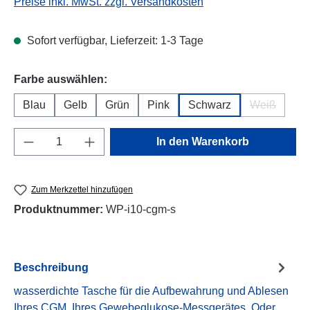
Preise inkl. MwSt. zzgl. Versandkosten
Sofort verfügbar, Lieferzeit: 1-3 Tage
auswählen
Farbe auswählen:
Blau
Gelb
Grün
Pink
Schwarz
Weiß
(Diese Opti
Produkt Anzahl: Gib den gewünschten Wert e
In den Warenkorb
Zum Merkzettel hinzufügen
Produktnummer:
WP-i10-cgm-s
Beschreibung
wasserdichte Tasche für die Aufbewahrung und Ablesen
Ihres CGM, Ihres Gewebeglukose-Messgerätes. Oder