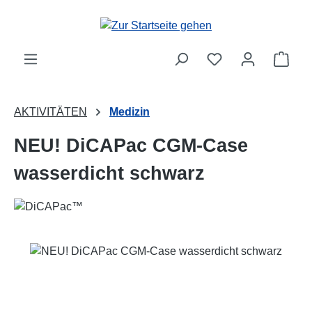
Zum Hauptinhalt springen
Ware
AKTIVITÄTEN
Medizin
NEU! DiCAPac CGM-Case
wasserdicht schwarz
Bildergalerie überspringen