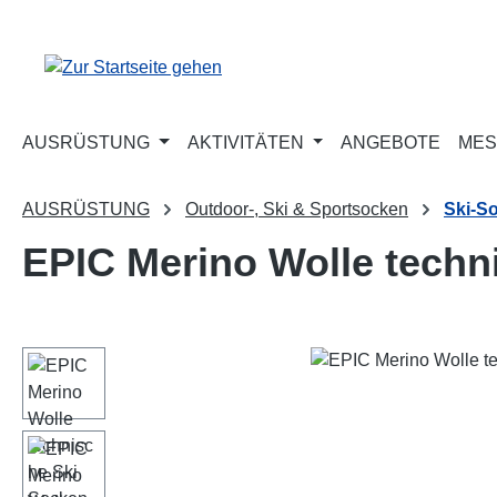
m Hauptinhalt springen
Zur Suche springen
Zur Hauptnavigation springen
AUSRÜSTUNG
AKTIVITÄTEN
ANGEBOTE
MES
AUSRÜSTUNG
Outdoor-, Ski & Sportsocken
Ski-S
EPIC Merino Wolle techn
Bildergalerie überspringen