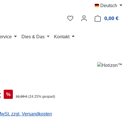
Deutsch
0,00 €
Ware
ervice
Dies & Das
Kontakt
s:
€
%
Regulärer Preis:
32,99 €
(24.25% gespart)
 MwSt. zzgl. Versandkosten