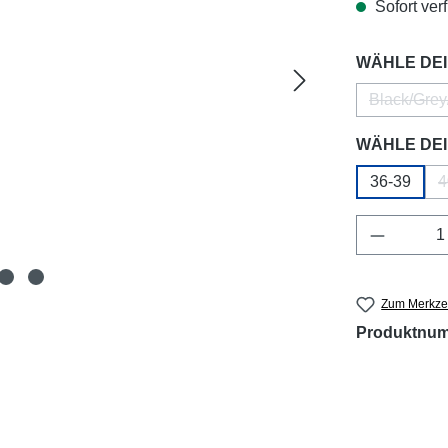
Sofort verf
WÄHLE DEI
Black/Grey
(Di
WÄHLE DEI
36-39
4
Produkt 
Zum Merkzet
Produktnu