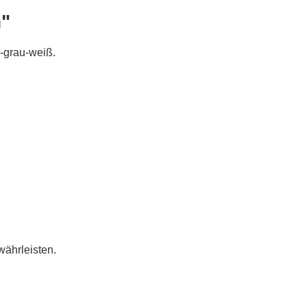
n"
u-grau-weiß.
währleisten.