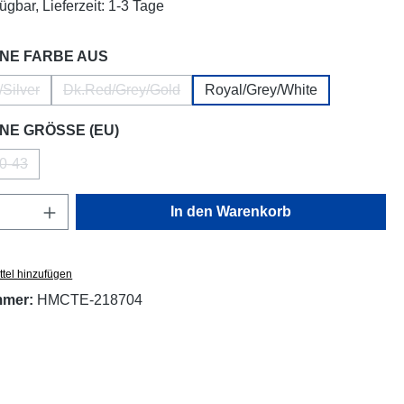
ügbar, Lieferzeit: 1-3 Tage
auswählen
NE FARBE AUS
/Silver
Dk.Red/Grey/Gold
Royal/Grey/White
ese Option ist zurzeit nicht verfügbar.)
(Diese Option ist zurzeit nicht verfügbar.)
auswählen
NE GRÖSSE (EU)
0-43
(Diese Option ist zurzeit nicht verfügbar.)
Anzahl: Gib den gewünschten Wert ein oder
In den Warenkorb
tel hinzufügen
mmer:
HMCTE-218704