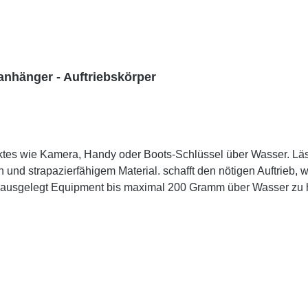
anhänger - Auftriebskörper
s wie Kamera, Handy oder Boots-Schlüssel über Wasser. Lässt
gt Equipment bis maximal 200 Gramm über Wasser zu halten. Bitte vorher tes
te eine Sichtbarkeit im Wasser. Handgelenkschlaufe zur Sicherung der Ausrüstung bei allen Wasser