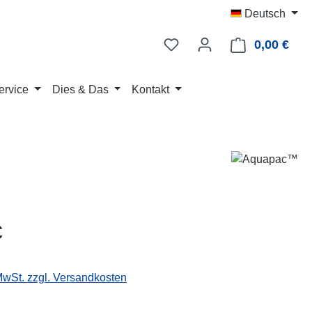
Deutsch
0,00 €
Ware
ervice
Dies & Das
Kontakt
eis:
€
 MwSt. zzgl. Versandkosten