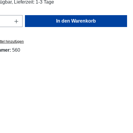
ügbar, Lieferzeit: 1-3 Tage
Anzahl: Gib den gewünschten Wert ein oder
In den Warenkorb
tel hinzufügen
mmer:
560