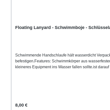
Floating Lanyard - Schwimmboje - Schlüssel
Schwimmende Handschlaufe hält wasserdicht Verpackte
befestigen.Features: Schwimmkörper aus wasserfesten und strapazierfähigem Material. schafft den nötigen Auftrieb, wenn deine wasserdichte Tasche, Schlüssel oder
kleineres Equipment ins Wasser fallen sollte.ist darauf ausgele
gelb für erhöh
Regulärer Preis:
8,00 €