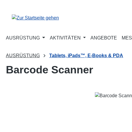
m Hauptinhalt springen
Zur Suche springen
Zur Hauptnavigation springen
AUSRÜSTUNG
AKTIVITÄTEN
ANGEBOTE
MES
AUSRÜSTUNG
Tablets, iPads™, E-Books & PDA
Barcode Scanner
Bildergalerie überspringen