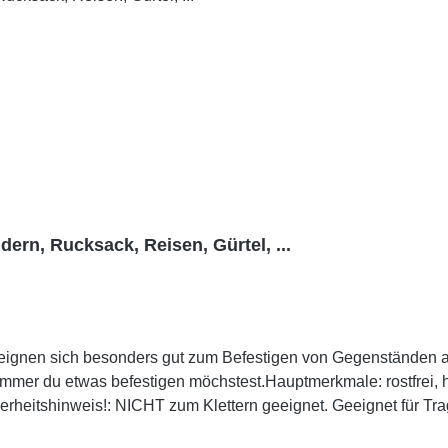
rn, Rucksack, Reisen, Gürtel, ...
und eignen sich besonders gut zum Befestigen von Gegenstände
test.Hauptmerkmale: rostfrei, hergestellt aus eloxiertem Aluminium.Ultraleicht. für
heitshinweis!: NICHT zum Klettern geeignet. Geeignet für Tra