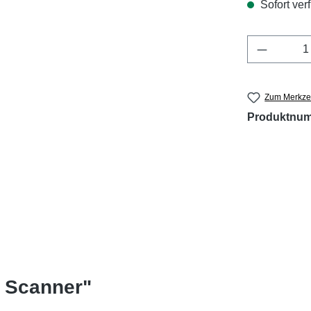
Sofort verf
Produkt 
Zum Merkzet
Produktnu
 Scanner"