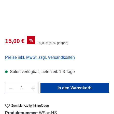
Verkaufspreis:
%
15,00 €
Regulärer Preis:
30,00 €
(50% gespart)
Preise inkl. MwSt. zzgl. Versandkosten
Sofort verfügbar, Lieferzeit: 1-3 Tage
Produkt Anzahl: Gib den gewünschten Wert e
In den Warenkorb
Zum Merkzettel hinzufügen
Produktnummer:
WSac-HS