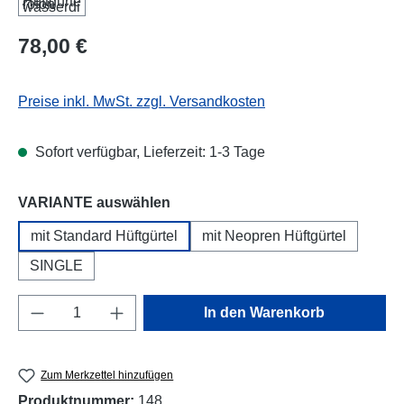
Regulärer Preis:
78,00 €
Preise inkl. MwSt. zzgl. Versandkosten
Sofort verfügbar, Lieferzeit: 1-3 Tage
auswählen
VARIANTE auswählen
mit Standard Hüftgürtel
mit Neopren Hüftgürtel
SINGLE
Produkt Anzahl: Gib den gewünschten Wert e
In den Warenkorb
Zum Merkzettel hinzufügen
Produktnummer:
148