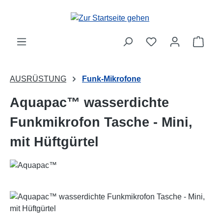
Zum Hauptinhalt springen
Ware
AUSRÜSTUNG
Funk-Mikrofone
Aquapac™ wasserdichte
Funkmikrofon Tasche - Mini,
mit Hüftgürtel
Bildergalerie überspringen